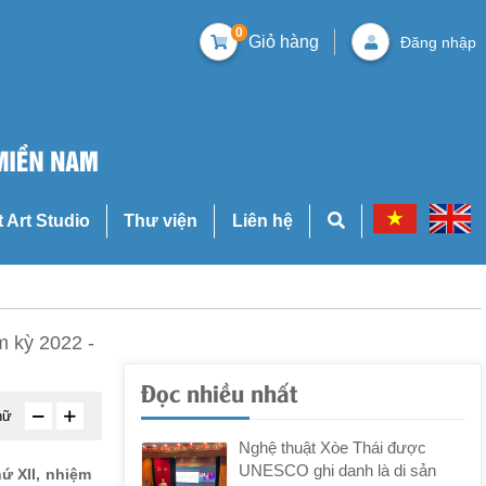
0
Giỏ hàng
Đăng nhập
t Art Studio
Thư viện
Liên hệ
m kỳ 2022 -
Đọc nhiều nhất
hữ
Nghệ thuật Xòe Thái được
UNESCO ghi danh là di sản
ứ XII, nhiệm