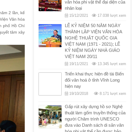
văn hóa phi vật thể đại diện của
nhân loại
năm 2 lần, kế
15/12/2021
17.038 lượt xem
 Viện Văn hóa
LỄ KỶ NIỆM 50 NĂM NGÀY
nh phố Hồ Chí
THÀNH LẬP VIỆN VĂN HÓA
quyết tâm xây
NGHỆ THUẬT QUỐC GIA
VIỆT NAM (1971 - 2021); LỄ
KỶ NIỆM NGÀY NHÀ GIÁO
VIỆT NAM 20/11
19/11/2021
13.345 lượt xem
Triển khai thực hiện đề tài Biến
đổi văn hoá ở tỉnh Vĩnh Long
hiện nay
19/10/2018
8.171 lượt xem
Gấp rút xây dựng hồ sơ Nghệ
thuật làm gốm truyền thống của
người Chăm trình UNESCO
đưa vào Danh sách di sản văn
hóa phi vật thể cần được bảo