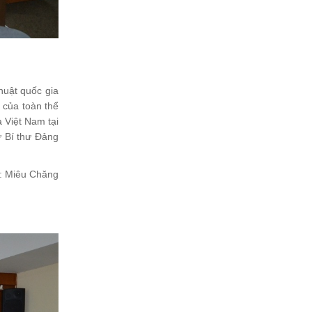
huật quốc gia
 của toàn thể
 Việt Nam tại
ừ Bí thư Đảng
h: Miêu Chăng