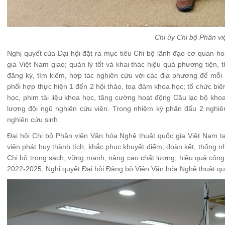
Chi ủy Chi bộ Phân vi
Nghị quyết của Đại hội đặt ra mục tiêu Chi bộ lãnh đạo cơ quan
gia Việt Nam giao; quản lý tốt và khai thác hiệu quả phương tiện, t
đăng ký, tìm kiếm, hợp tác nghiên cứu với các địa phương để mỗi 
phối hợp thực hiện 1 đến 2 hội thảo, toạ đàm khoa học; tổ chức biê
học, phim tài liệu khoa học, tăng cường hoạt động Câu lạc bộ kh
lượng đội ngũ nghiên cứu viên. Trong nhiệm kỳ phấn đấu 2 nghiên
nghiên cứu sinh.
Đại hội Chi bộ Phân viện Văn hóa Nghệ thuật quốc gia Việt Nam t
viên phát huy thành tích, khắc phục khuyết điểm, đoàn kết, thống 
Chi bộ trong sạch, vững mạnh; nâng cao chất lượng, hiệu quả công t
2022-2025, Nghị quyết Đại hội Đảng bộ Viện Văn hóa Nghệ thuật qu