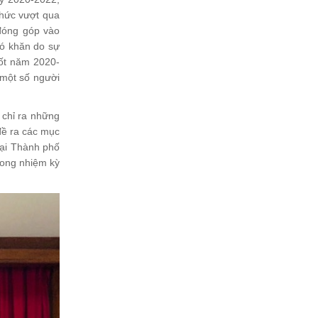
chức vượt qua
 đóng góp vào
hó khăn do sự
uốt năm 2020-
 một số người
 chỉ ra những
 đề ra các mục
tại Thành phố
rong nhiệm kỳ