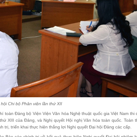
hội Chi bộ Phân viện lần thứ XII
hí toàn Đảng bộ Viện Viện Văn hóa Nghệ thuật quốc gia Việt Nam thi 
 thứ XIII của Đảng, và Nghị quyết Hội nghị Văn hóa toàn quốc. Toàn t
 trị, triển khai thực hiện thắng lợi Nghị quyết Đại hội Đảng các cấp.
ảo Báo cáo chính trị về kết quả thực hiện Nghị quyết Đại hội nhiệm 