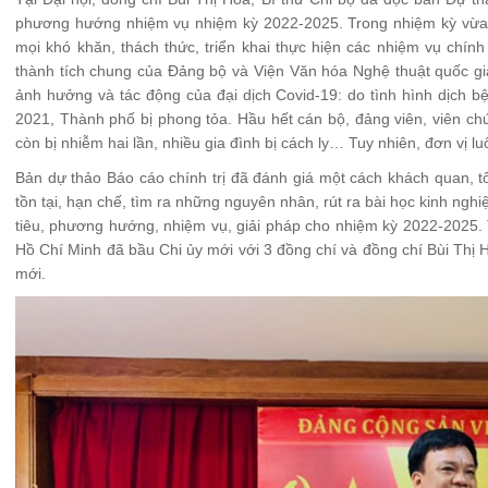
phương hướng nhiệm vụ nhiệm kỳ 2022-2025. Trong nhiệm kỳ vừa q
mọi khó khăn, thách thức, triển khai thực hiện các nhiệm vụ chín
thành tích chung của Đảng bộ và Viện Văn hóa Nghệ thuật quốc gi
ảnh hưởng và tác động của đại dịch Covid-19: do tình hình dịch b
2021, Thành phố bị phong tỏa. Hầu hết cán bộ, đảng viên, viên ch
còn bị nhiễm hai lần, nhiều gia đình bị cách ly… Tuy nhiên, đơn vị 
Bản dự thảo Báo cáo chính trị đã đánh giá một cách khách quan, tổ
tồn tại, hạn chế, tìm ra những nguyên nhân, rút ra bài học kinh ngh
tiêu, phương hướng, nhiệm vụ, giải pháp cho nhiệm kỳ 2022-2025. 
Hồ Chí Minh đã bầu Chi ủy mới với 3 đồng chí và đồng chí Bùi Thị H
mới.