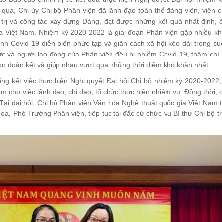
ua, Chi ủy Chi bộ Phân viện đã lãnh đạo toàn thể đảng viên, viên 
h trị và công tác xây dựng Đảng, đạt được những kết quả nhất định,
a Việt Nam. Nhiệm kỳ 2020-2022 là giai đoạn Phân viện gặp nhiều k
ệnh Covid-19 diễn biến phức tạp và giãn cách xã hội kéo dài trong s
ức và người lao động của Phân viện đều bị nhiễm Covid-19, thậm chí
luôn đoàn kết và giúp nhau vượt qua những thời điểm khó khăn nhất.
ng kết việc thực hiện Nghị quyết Đại hội Chi bộ nhiệm kỳ 2020-2022;
iệm cho việc lãnh đạo, chỉ đạo, tổ chức thực hiện nhiệm vụ. Đồng thời,
Tại đại hội, Chi bộ Phân viện Văn hóa Nghệ thuật quốc gia Việt Nam 
oa, Phó Trưởng Phân viện, tiếp tục tái đắc cử chức vụ Bí thư Chi bộ t