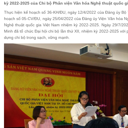
kỳ 2022-2025 của Chi bộ Phân viện Văn hóa Nghệ thuật quốc gi
Thực hiện kế hoạch số 36-KH/ĐU, ngày 12/4/2022 của Đảng ủy Bộ Vă
hoạch số 05-CV/ĐU, ngày 25/04/2022 của Đảng ủy Viện Văn hóa Ngh
Nghệ thuật quốc gia Việt Nam nhiệm kỳ 2022-2025. Ngày 29/7/202
Minh đã tổ chức Đại hội chi bộ lần thứ XII, nhiệm kỳ 2022-2025 vớ
dựng chi bộ trong sạch, vững mạnh.