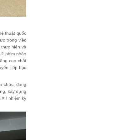
hệ thuật quốc
cực trong việc
 thực hiện và
1-2 phim nhân
nâng cao chất
uyển tiếp học
ên chức, đảng
ảng, xây dựng
 XII nhiệm kỳ