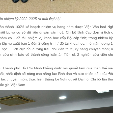
ện nhiệm kỳ 2022-2025 ra mắt Đại hội
 hoàn thành 100% kế hoạch nhiệm vụ hàng năm được Viện Văn hoá Ng
hiết bị, và cơ sở dữ liệu di sản văn hoá. Chi bộ lãnh đạo đơn vị tích 
năm có 1 đề tài, nhiệm vụ khoa học cấp Bộ/ cấp tỉnh; trong nhiệm kỳ
n tập và xuất bản 1 đến 2 công trình/ đề tài khoa học, mỗi năm dựng 
oa học…Tích cực bồi dưỡng trau dồi kiến thức, kỹ năng chuyên môn; 
 cứu sinh bảo vệ thành công luận án Tiến sĩ; 2 nghiên cứu viên ch
ại Thành phố Hồ Chí Minh khẳng định: với quyết tâm của toàn thể vi
nhất, nhất định sẽ nâng cao năng lực lãnh đạo và sức chiến đấu của Đ
ác chuyên môn, thực hiện thắng lợi Nghị quyết Đại hội Chi bộ lần thứ
ốc gia Việt Nam.