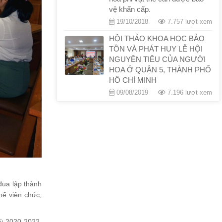
vệ khẩn cấp.
19/10/2018
7.757 lượt xem
HỘI THẢO KHOA HỌC BẢO
TỒN VÀ PHÁT HUY LỄ HỘI
NGUYÊN TIÊU CỦA NGƯỜI
HOA Ở QUẬN 5, THÀNH PHỐ
HỒ CHÍ MINH
09/08/2019
7.196 lượt xem
đua lập thành
hể viên chức,
kỳ 2020-2022,